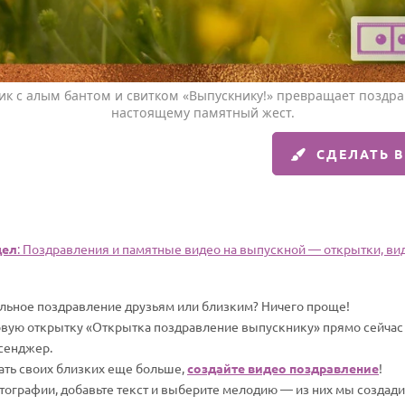
ик с алым бантом и свитком «Выпускнику!» превращает поздрав
настоящему памятный жест.
СДЕЛАТЬ 
дел
: Поздравления и памятные видео на выпускной — открытки, вид
альное поздравление друзьям или близким? Ничего проще!
овую открытку «Открытка поздравление выпускнику» прямо сейчас и
сенджер.
вать своих близких еще больше,
создайте видео поздравление
!
отографии, добавьте текст и выберите мелодию — из них мы создад