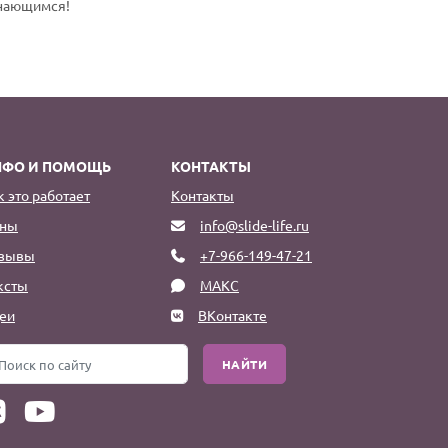
инающимся!
НФО И ПОМОЩЬ
КОНТАКТЫ
к это работает
Контакты
ны
info@slide-life.ru
зывы
+7-966-149-47-21
ксты
МАКС
еи
ВКонтакте
НАЙТИ