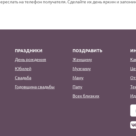
переслать на телефон получателя. Сделайте их день ярким и запом
ПРАЗДНИКИ
ПОЗДРАВИТЬ
И
День рождения
Женщину
Ка
Юбилей
Мужчину
Це
Свадьба
Маму
От
Годовщина свадьбы
Папу
Те
Всех близких
Ид