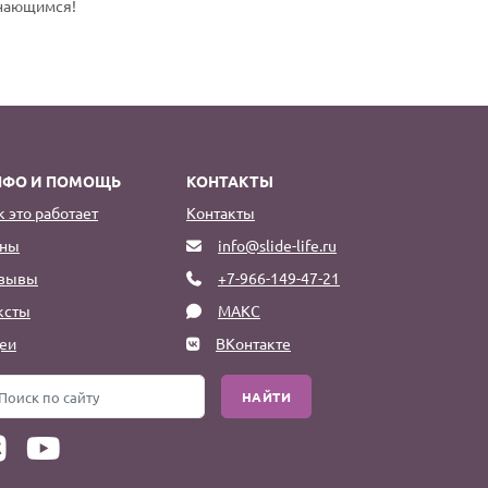
инающимся!
НФО И ПОМОЩЬ
КОНТАКТЫ
к это работает
Контакты
ны
info@slide-life.ru
зывы
+7-966-149-47-21
ксты
МАКС
еи
ВКонтакте
НАЙТИ