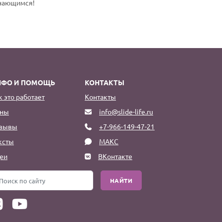
инающимся!
НФО И ПОМОЩЬ
КОНТАКТЫ
к это работает
Контакты
ны
info@slide-life.ru
зывы
+7-966-149-47-21
ксты
МАКС
еи
ВКонтакте
НАЙТИ