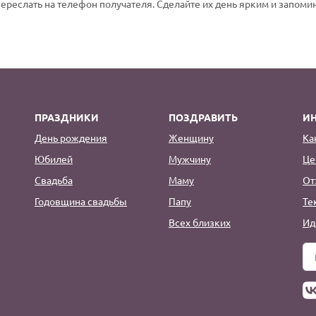
переслать на телефон получателя. Сделайте их день ярким и запом
ПРАЗДНИКИ
ПОЗДРАВИТЬ
И
День рождения
Женщину
Ка
Юбилей
Мужчину
Це
Свадьба
Маму
От
Годовщина свадьбы
Папу
Те
Всех близких
Ид