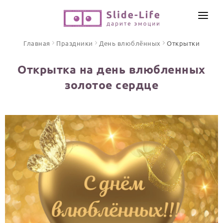
СОЗДАТЬ ВИДЕО
Главная
Праздники
День влюблённых
Открытки
КАТАЛОГ
Открытка на день влюбленных
ИНСТРУМЕНТЫ
золотое сердце
ПО ФОРМАТУ
ТЕКСТЫ И ИДЕИ
Видео поздравления
Песни поздравления
ЦЕНЫ
Открытки
ОТЗЫВЫ
Стихи и тексты
ПРАЗДНИКИ
С Днем рождения
Юбилей
Свадьба