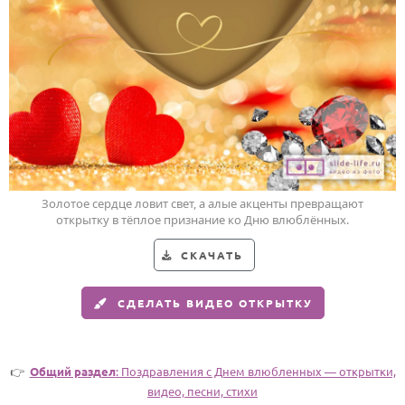
Годовщина свадьбы
Календарь праздников
КОМУ
Женщине
Мужчине
Маме
Золотое сердце ловит свет, а алые акценты превращают
Папе
открытку в тёплое признание ко Дню влюблённых.
Детям
СКАЧАТЬ
Все родственники
СДЕЛАТЬ ВИДЕО ОТКРЫТКУ
ПЕРСОНАЛЬНЫЕ
Пожелания
👉
Общий раздел
: Поздравления с Днем влюбленных — открытки,
По именам
видео, песни, стихи