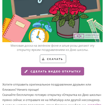
HOT
Выпускной
Календарь праздников
КОМУ
Женщине
Мужчине
Меловая доска на зелёном фоне и алые розы делают эту
Маме
открытку ярким поздравлением ко Дню школы.
Папе
СКАЧАТЬ
Детям
СДЕЛАТЬ ВИДЕО ОТКРЫТКУ
Все родственники
Хотите отправить оригинальное поздравление друзьям или
ПЕРСОНАЛЬНЫЕ
близким? Ничего проще!
Пожелания
Скачайте бесплатную готовую открытку «Открытка ко Дню школы»
По именам
прямо сейчас и отправьте ее на WhatsApp или другой мессенджер.
А если вы хотите порадовать своих близких еще больше,
создайте