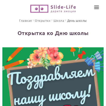
СОЗДАТЬ ВИДЕО
Главная
Открытки
Школа
День школы
КАТАЛОГ
Открытка ко Дню школы
ИНСТРУМЕНТЫ
ПО ФОРМАТУ
ТЕКСТЫ И ИДЕИ
Видео поздравления
Песни поздравления
ЦЕНЫ
Открытки
ОТЗЫВЫ
Стихи и тексты
ПРАЗДНИКИ
С Днем рождения
Юбилей
Свадьба