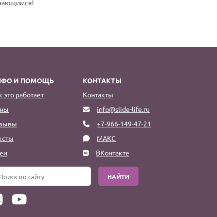
инающимся!
НФО И ПОМОЩЬ
КОНТАКТЫ
к это работает
Контакты
ны
info@slide-life.ru
зывы
+7-966-149-47-21
ксты
МАКС
еи
ВКонтакте
НАЙТИ