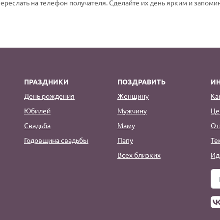
переслать на телефон получателя. Сделайте их день ярким и запом
ПРАЗДНИКИ
ПОЗДРАВИТЬ
И
День рождения
Женщину
Ка
Юбилей
Мужчину
Це
Свадьба
Маму
От
Годовщина свадьбы
Папу
Те
Всех близких
Ид