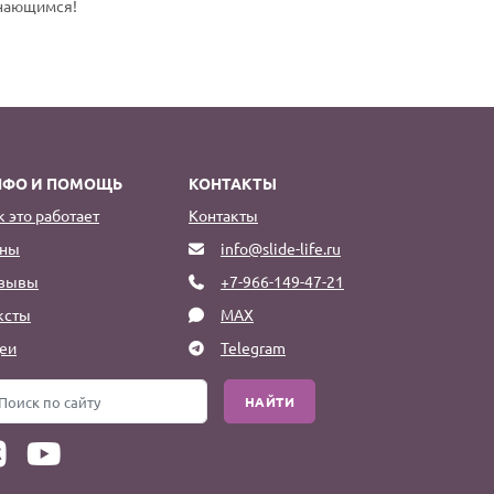
инающимся!
НФО И ПОМОЩЬ
КОНТАКТЫ
к это работает
Контакты
ны
info@slide-life.ru
зывы
+7-966-149-47-21
ксты
MAX
еи
Telegram
НАЙТИ