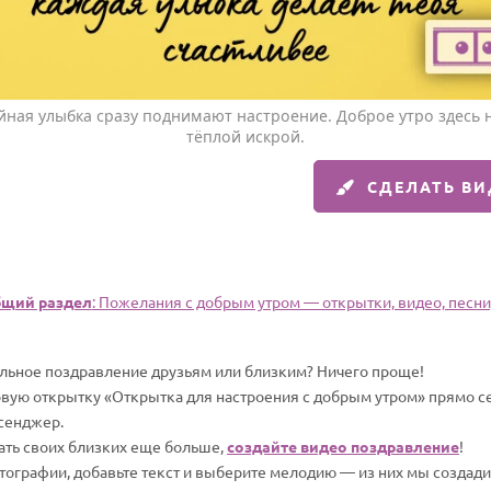
ная улыбка сразу поднимают настроение. Доброе утро здесь н
тёплой искрой.
СДЕЛАТЬ В
щий раздел
: Пожелания с добрым утром — открытки, видео, песни,
альное поздравление друзьям или близким? Ничего проще!
вую открытку «Открытка для настроения с добрым утром» прямо сей
сенджер.
вать своих близких еще больше,
создайте видео поздравление
!
отографии, добавьте текст и выберите мелодию — из них мы создад