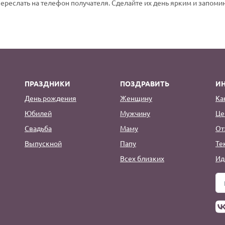
переслать на телефон получателя. Сделайте их день ярким и запом
ПРАЗДНИКИ
ПОЗДРАВИТЬ
И
День рождения
Женщину
Ка
Юбилей
Мужчину
Це
Свадьба
Маму
От
Выпускной
Папу
Те
Всех близких
Ид