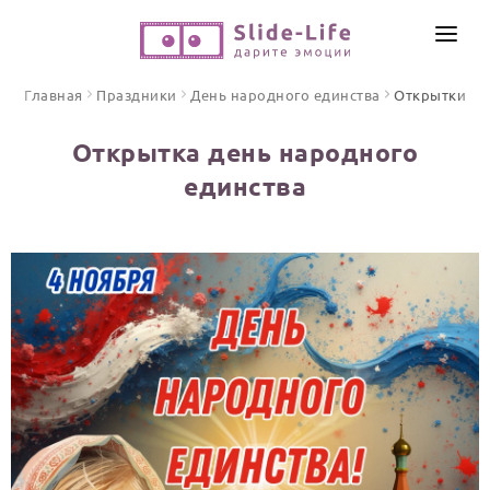
СОЗДАТЬ ВИДЕО
Главная
Праздники
День народного единства
Открытки
КАТАЛОГ
Открытка день народного
ИНСТРУМЕНТЫ
единства
ПО ФОРМАТУ
ТЕКСТЫ И ИДЕИ
Видео поздравления
Песни поздравления
ЦЕНЫ
Открытки
ОТЗЫВЫ
Стихи и тексты
ПРАЗДНИКИ
С Днем рождения
Юбилей
Свадьба