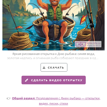
Годовщина свадьбы
Календарь праздников
КОМУ
Женщине
Мужчине
Маме
Яркая рисованная открытка к Дню рыбака: синяя вода,
золотая надпись и огненная рыба собирают праздник в один
Папе
эффектный кадр.
Детям
СКАЧАТЬ
Все родственники
СДЕЛАТЬ ВИДЕО ОТКРЫТКУ
ПЕРСОНАЛЬНЫЕ
Пожелания
👉
Общий раздел
: Поздравления с Днем рыбака — открытки,
По именам
видео, песни, стихи