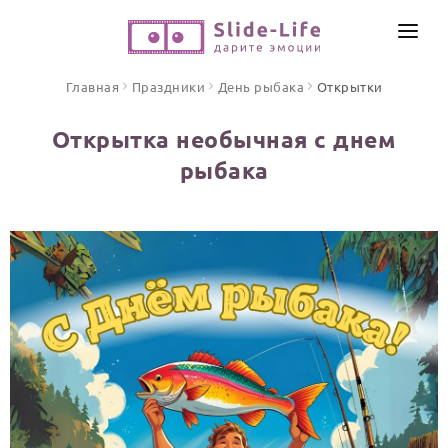
СОЗДАТЬ ВИДЕО
Главная
Праздники
День рыбака
Открытки
КАТАЛОГ
Открытка необычная с днем
ИНСТРУМЕНТЫ
рыбака
ПО ФОРМАТУ
ТЕКСТЫ И ИДЕИ
Видео поздравления
Песни поздравления
ЦЕНЫ
Открытки
ОТЗЫВЫ
Стихи и тексты
ПРАЗДНИКИ
С Днем рождения
Юбилей
Свадьба