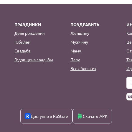
ПРАЗДНИКИ
ПОЗДРАВИТЬ
И
День рождения
Женщину
Ка
Юбилей
Мужчину
Це
Свадьба
Маму
От
Годовщина свадьбы
Папу
Те
Всех близких
Ид
Доступно в RuStore
Скачать .APK