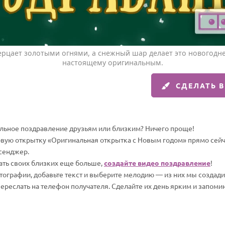
рцает золотыми огнями, а снежный шар делает это новогодне
настоящему оригинальным.
СДЕЛАТЬ 
альное поздравление друзьям или близким? Ничего проще!
овую открытку «Оригинальная открытка с Новым годом» прямо сейча
сенджер.
вать своих близких еще больше,
создайте видео поздравление
!
отографии, добавьте текст и выберите мелодию — из них мы создад
переслать на телефон получателя. Сделайте их день ярким и запом