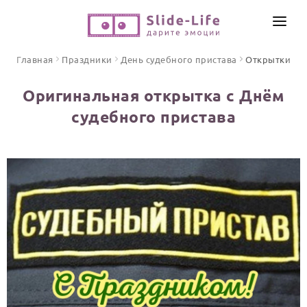
СОЗДАТЬ ВИДЕО
Главная
Праздники
День судебного пристава
Открытки
КАТАЛОГ
Оригинальная открытка с Днём
ИНСТРУМЕНТЫ
судебного пристава
ПО ФОРМАТУ
ТЕКСТЫ И ИДЕИ
Видео поздравления
Песни поздравления
ЦЕНЫ
Открытки
ОТЗЫВЫ
Стихи и тексты
ПРАЗДНИКИ
С Днем рождения
Юбилей
Свадьба