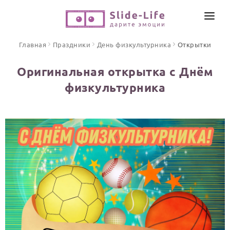
СОЗДАТЬ ВИДЕО
Главная
Праздники
День физкультурника
Открытки
КАТАЛОГ
Оригинальная открытка с Днём
ИНСТРУМЕНТЫ
физкультурника
ПО ФОРМАТУ
ТЕКСТЫ И ИДЕИ
Видео поздравления
Песни поздравления
ЦЕНЫ
Открытки
ОТЗЫВЫ
Стихи и тексты
ПРАЗДНИКИ
С Днем рождения
Юбилей
Свадьба