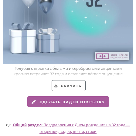
Годовщина свадьбы
Календарь праздников
КОМУ
Женщине
Мужчине
Маме
Голубая открытка с белыми и серебристыми акцентами
красиво встречает 32 года и оставляет лёгкое ощущение
Папе
праздничного света.
Детям
СКАЧАТЬ
Все родственники
СДЕЛАТЬ ВИДЕО ОТКРЫТКУ
ПЕРСОНАЛЬНЫЕ
Пожелания
👉
Общий раздел
: Поздравления c Днем рождения на 32 года —
По именам
открытки, видео, песни, стихи