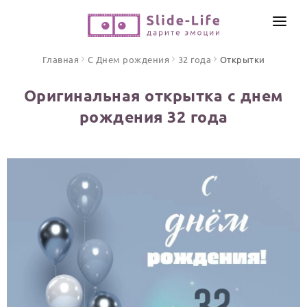
СОЗДАТЬ ВИДЕО
Главная
С Днем рождения
32 года
Открытки
КАТАЛОГ
Оригинальная открытка с днем
ИНСТРУМЕНТЫ
рождения 32 года
ПО ФОРМАТУ
ТЕКСТЫ И ИДЕИ
Видео поздравления
Песни поздравления
ЦЕНЫ
Открытки
ОТЗЫВЫ
Стихи и тексты
ПРАЗДНИКИ
С Днем рождения
Юбилей
Свадьба