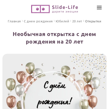
СОЗДАТЬ ВИДЕО
Главная
С днем рождения
Юбилей
20 лет
Открытки
КАТАЛОГ
Необычная открытка с днем
ИНСТРУМЕНТЫ
рождения на 20 лет
ПО ФОРМАТУ
ТЕКСТЫ И ИДЕИ
Видео поздравления
Песни поздравления
ЦЕНЫ
Открытки
ОТЗЫВЫ
Стихи и тексты
ПРАЗДНИКИ
С Днем рождения
Юбилей
Свадьба