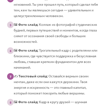
мгновений. Ты уже прошел путь, который сделал тебя
тем, кем ты являешься сегодня — удивительным и
целеустремленным человеком.
🖼️
Фото слайд
: Коллаж из фотографий студенческих
5
будней, первых путешествий и моментов, когда глаза
сияют от осознания своей свободы и больших
возможностей.
🖼️
Фото слайд
: Трогательный кадр с родителями или
6
близкими, где чувствуется поддержка и безусловная
любовь, ставшая крепким фундаментом для всех
начинаний.
✍️
Текстовый слайд
: Оставайся верным своим
7
мечтам, даже если они кажутся дерзкими. Твоя
энергия и искренность — это главный капитал,
который поможет покорить любые вершины.
🖼️
Фото слайд
: Кадр в кругу друзей — шумная
8