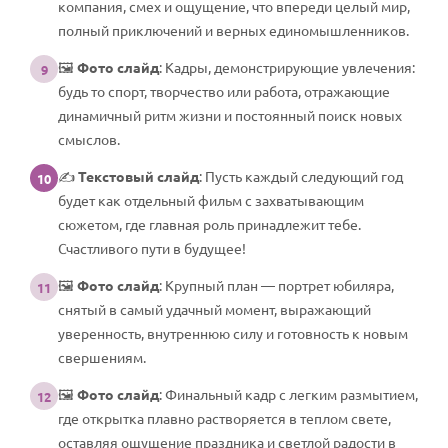
компания, смех и ощущение, что впереди целый мир,
полный приключений и верных единомышленников.
🖼️
Фото слайд
: Кадры, демонстрирующие увлечения:
9
будь то спорт, творчество или работа, отражающие
динамичный ритм жизни и постоянный поиск новых
смыслов.
✍️
Текстовый слайд
: Пусть каждый следующий год
10
будет как отдельный фильм с захватывающим
сюжетом, где главная роль принадлежит тебе.
Счастливого пути в будущее!
🖼️
Фото слайд
: Крупный план — портрет юбиляра,
11
снятый в самый удачный момент, выражающий
уверенность, внутреннюю силу и готовность к новым
свершениям.
🖼️
Фото слайд
: Финальный кадр с легким размытием,
12
где открытка плавно растворяется в теплом свете,
оставляя ощущение праздника и светлой радости в