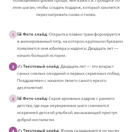
полноценный фильм проще, чем кажется. Пройдите по
этим шагам, чтобы создать подарок, который захочется
пересматривать снова и снова.
🖼️
Фото слайд
: Открытка плавно трансформируется
1
в анимированный титр, на котором крупными буквами
появляется имя юбиляра и надпись: Двадцать лет —
начало большой истории.
✍️
Текстовый слайд
: Двадцать лет — это возраст
2
самых смелых ожиданий и первых серьезных побед.
Поздравляем с началом твоего самого яркого
десятилетия!
🖼️
Фото слайд
: Серия архивных кадров с раннего
3
детства, где еще неуверенные шаги сменяются
искренней детской улыбкой, вызывающей приступ
доброй ностальгии.
✍️
Текстовый слайд
: Жизнь складывается из тысяч
4