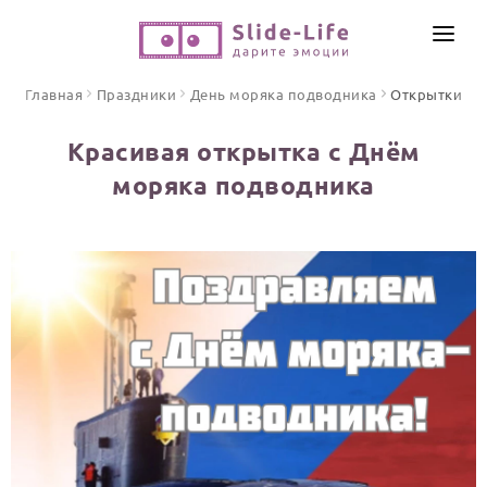
СОЗДАТЬ ВИДЕО
Главная
Праздники
День моряка подводника
Открытки
КАТАЛОГ
Красивая открытка с Днём
ИНСТРУМЕНТЫ
моряка подводника
ПО ФОРМАТУ
ТЕКСТЫ И ИДЕИ
Видео поздравления
Песни поздравления
ЦЕНЫ
Открытки
ОТЗЫВЫ
Стихи и тексты
ПРАЗДНИКИ
С Днем рождения
Юбилей
Свадьба