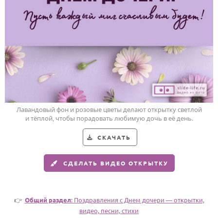
Годовщина свадьбы
Календарь праздников
КОМУ
Женщине
Мужчине
Маме
Лавандовый фон и розовые цветы делают открытку светлой
Папе
и тёплой, чтобы порадовать любимую дочь в её день.
Детям
СКАЧАТЬ
Все родственники
СДЕЛАТЬ ВИДЕО ОТКРЫТКУ
ПЕРСОНАЛЬНЫЕ
Пожелания
👉
Общий раздел
: Поздравления с Днем дочери — открытки,
По именам
видео, песни, стихи