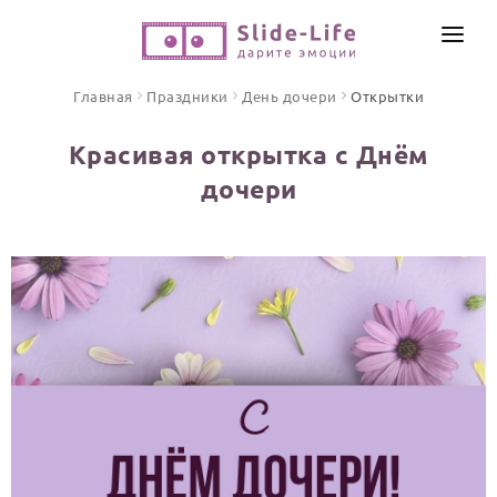
СОЗДАТЬ ВИДЕО
Главная
Праздники
День дочери
Открытки
КАТАЛОГ
Красивая открытка с Днём
ИНСТРУМЕНТЫ
дочери
ПО ФОРМАТУ
ТЕКСТЫ И ИДЕИ
Видео поздравления
Песни поздравления
ЦЕНЫ
Открытки
ОТЗЫВЫ
Стихи и тексты
ПРАЗДНИКИ
С Днем рождения
Юбилей
Свадьба