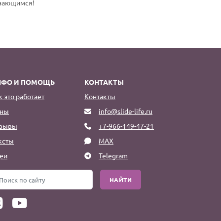
инающимся!
НФО И ПОМОЩЬ
КОНТАКТЫ
к это работает
Контакты
ны
info@slide-life.ru
зывы
+7-966-149-47-21
ксты
MAX
еи
Telegram
НАЙТИ