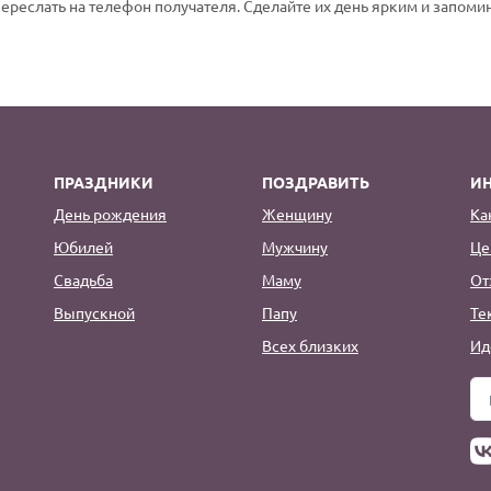
переслать на телефон получателя. Сделайте их день ярким и запом
ПРАЗДНИКИ
ПОЗДРАВИТЬ
И
День рождения
Женщину
Ка
Юбилей
Мужчину
Це
Свадьба
Маму
От
Выпускной
Папу
Те
Всех близких
Ид