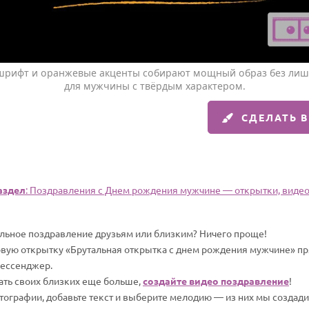
шрифт и оранжевые акценты собирают мощный образ без лиш
для мужчины с твёрдым характером.
СДЕЛАТЬ 
аздел
: Поздравления с Днем рождения мужчине — открытки, видео,
альное поздравление друзьям или близким? Ничего проще!
овую открытку «Брутальная открытка с днем рождения мужчине» пря
мессенджер.
вать своих близких еще больше,
создайте видео поздравление
!
отографии, добавьте текст и выберите мелодию — из них мы создад