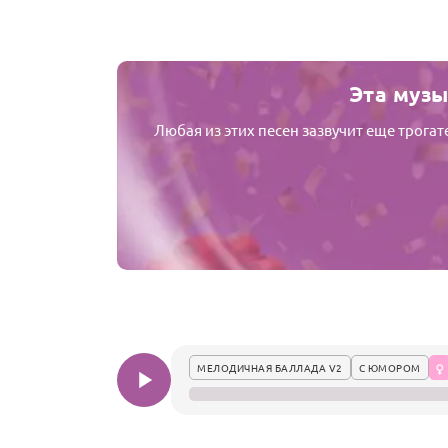
Эта музы
Любая из этих песен зазвучит еще трога
МЕЛОДИЧНАЯ БАЛЛАДА V2
С ЮМОРОМ