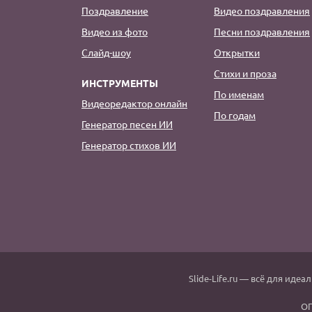
Поздравление
Видео поздравления
Видео из фото
Песни поздравления
Слайд-шоу
Открытки
Стихи и проза
ИНСТРУМЕНТЫ
По именам
Видеоредактор онлайн
По годам
Генератор песен ИИ
Генератор стихов ИИ
Slide-Life.ru
— всё для идеал
ОГ