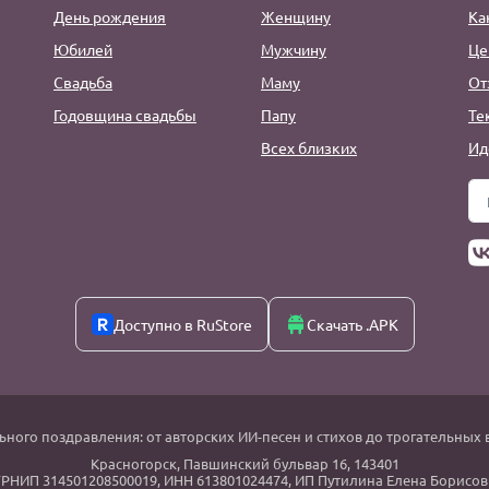
День рождения
Женщину
Ка
Юбилей
Мужчину
Це
Свадьба
Маму
От
Годовщина свадьбы
Папу
Те
Всех близких
Ид
Доступно в RuStore
Скачать .APK
ьного поздравления: от авторских ИИ-песен и стихов до трогательных 
Красногорск
,
Павшинский бульвар 16,
143401
РНИП 314501208500019, ИНН 613801024474, ИП Путилина Елена Борисов