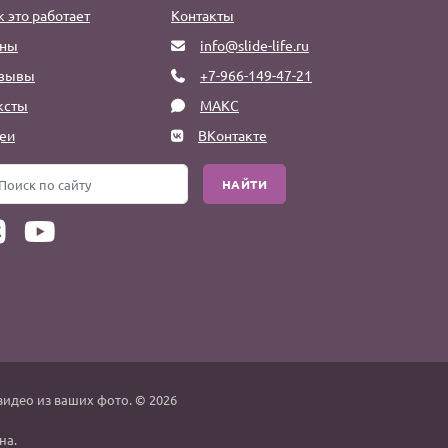
к это работает
Контакты
ны
info@slide-life.ru
зывы
+7-966-149-47-21
ксты
МАКС
еи
ВКонтакте
НАЙТИ
видео из ваших фото. © 2026
на.