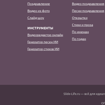
Поздравление
Видео поздравления
Видео из фото
Песни поздравления
Слайд-шоу
Открытки
Стихи и проза
ИНСТРУМЕНТЫ
По именам
Видеоредактор онлайн
По годам
Генератор песен ИИ
Генератор стихов ИИ
Slide-Life.ru
— всё для идеал
ОГ