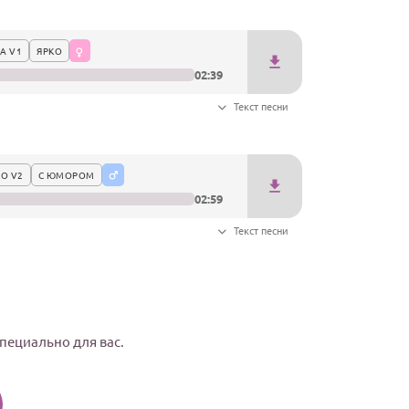
А V1
ЯРКО
02:39
Текст песни
О V2
С ЮМОРОМ
02:59
Текст песни
специально для вас.