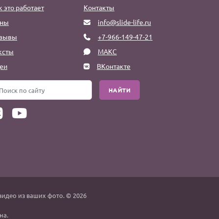
к это работает
Контакты
ны
info@slide-life.ru
зывы
+7-966-149-47-21
ксты
МАКС
еи
ВКонтакте
НАЙТИ
видео из ваших фото. © 2026
на.