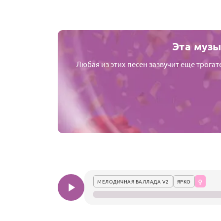
Эта музы
Любая из этих песен зазвучит еще трога
МЕЛОДИЧНАЯ БАЛЛАДА V2
ЯРКО