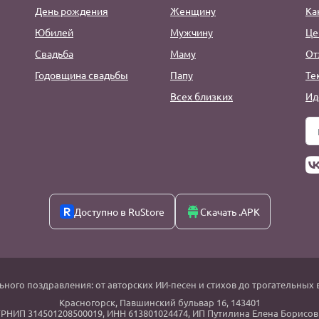
День рождения
Женщину
Ка
Юбилей
Мужчину
Це
Свадьба
Маму
От
Годовщина свадьбы
Папу
Те
Всех близких
Ид
Доступно в RuStore
Скачать .APK
ьного поздравления: от авторских ИИ-песен и стихов до трогательных 
Красногорск
,
Павшинский бульвар 16,
143401
РНИП 314501208500019, ИНН 613801024474, ИП Путилина Елена Борисов