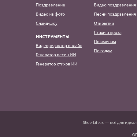
Поздравление
Видео поздравления
Видео из фото
Песни поздравления
Слайд-шоу
Открытки
Стихи и проза
ИНСТРУМЕНТЫ
По именам
Видеоредактор онлайн
По годам
Генератор песен ИИ
Генератор стихов ИИ
Slide-Life.ru
— всё для идеал
ОГ