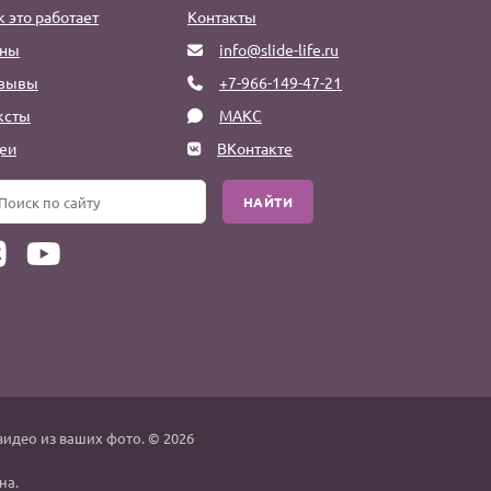
к это работает
Контакты
ны
info@slide-life.ru
зывы
+7-966-149-47-21
ксты
МАКС
еи
ВКонтакте
НАЙТИ
видео из ваших фото. © 2026
на.