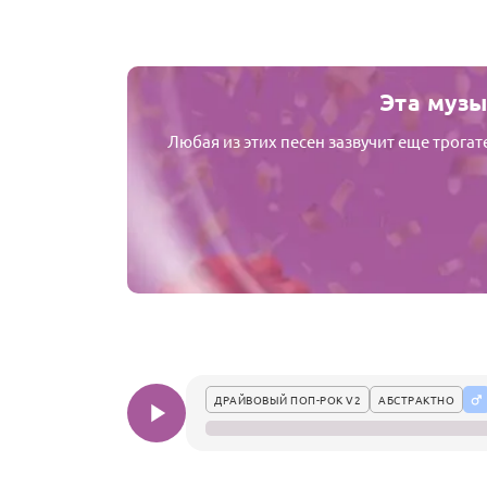
Эта музы
Любая из этих песен зазвучит еще трога
ДРАЙВОВЫЙ ПОП-РОК V2
АБСТРАКТНО