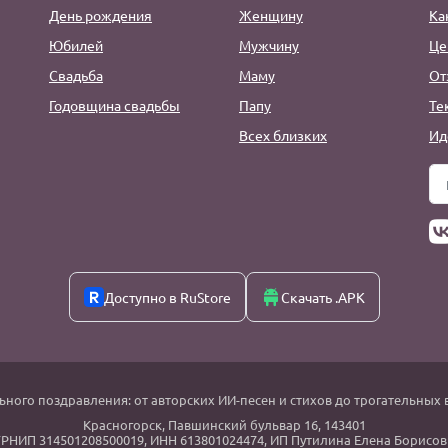
День рождения
Женщину
Ка
Юбилей
Мужчину
Це
Свадьба
Маму
От
Годовщина свадьбы
Папу
Те
Всех близких
Ид
Доступно в RuStore
Скачать .APK
ьного поздравления: от авторских ИИ-песен и стихов до трогательных 
Красногорск
,
Павшинский бульвар 16,
143401
РНИП 314501208500019, ИНН 613801024474, ИП Путилина Елена Борисов