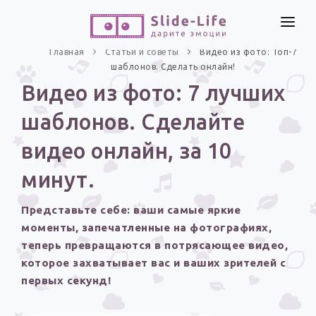
СОЗДАТЬ ВИДЕО
Главная
Статьи и советы
Видео из фото: Топ-7
шаблонов. Сделать онлайн!
КАТАЛОГ
Видео из фото: 7 лучших
ИНСТРУМЕНТЫ
шаблонов. Сделайте
ПО ФОРМАТУ
ТЕКСТЫ И ИДЕИ
Видео поздравления
видео онлайн, за 10
Песни поздравления
ЦЕНЫ
минут.
Открытки
ОТЗЫВЫ
Представьте себе: ваши самые яркие
Стихи и тексты
моменты, запечатленные на фотографиях,
теперь превращаются в потрясающее видео,
ПРАЗДНИКИ
которое захватывает вас и ваших зрителей с
С Днем рождения
первых секунд!
Юбилей
Свадьба