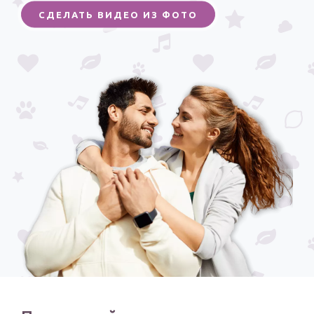
СДЕЛАТЬ ВИДЕО ИЗ ФОТО
Годовщина свадьбы
Календарь праздников
КОМУ
Женщине
Мужчине
Маме
Папе
Детям
Все родственники
ПЕРСОНАЛЬНЫЕ
Пожелания
По именам