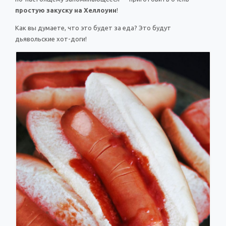
простую закуску на Хеллоуин
!
Выпускной
HOT
Как вы думаете, что это будет за еда? Это будут
Календарь праздников
дьявольские хот-доги!
КОМУ
Женщине
Мужчине
Маме
Папе
Детям
Все родственники
ПЕРСОНАЛЬНЫЕ
Пожелания
По именам