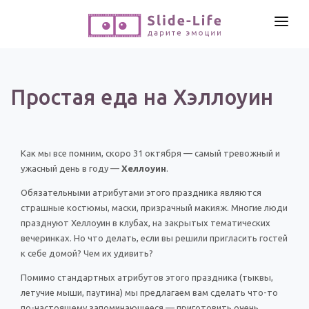
СОЗДАТЬ ВИДЕО
КАТАЛОГ
Простая еда на Хэллоуин
ИНСТРУМЕНТЫ
ПО ФОРМАТУ
ТЕКСТЫ И ИДЕИ
Видео поздравления
Как мы все помним, скоро 31 октября — самый тревожный и
Песни поздравления
ЦЕНЫ
ужасный день в году —
Хеллоуин
.
Открытки
ОТЗЫВЫ
Обязательными атрибутами этого праздника являются
Стихи и тексты
страшные костюмы, маски, призрачный макияж. Многие люди
празднуют Хеллоуин в клубах, на закрытых тематических
вечеринках. Но что делать, если вы решили пригласить гостей
ПРАЗДНИКИ
к себе домой? Чем их удивить?
С Днем рождения
Помимо стандартных атрибутов этого праздника (тыквы,
Юбилей
летучие мыши, паутина) мы предлагаем вам сделать что-то
Свадьба
по-настоящему запоминающееся — приготовить очень