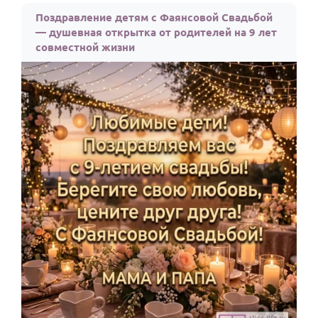
Поздравление детям с Фаянсовой Свадьбой
Годовщина свадьбы
— душевная открытка от родителей на 9 лет
Календарь праздников
совместной жизни
КОМУ
Женщине
Мужчине
Маме
Папе
Детям
Все родственники
ПЕРСОНАЛЬНЫЕ
Пожелания
По именам