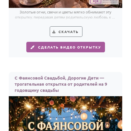
По годам
Золотые огни, свечи и цветы мягко обнимают эту
открытку, передавая детям родительскую любовь к их
фаянсовой дате.
СКАЧАТЬ
СДЕЛАТЬ ВИДЕО ОТКРЫТКУ
С Фаянсовой Свадьбой, Дорогие Дети —
трогательная открытка от родителей на 9
годовщину свадьбы