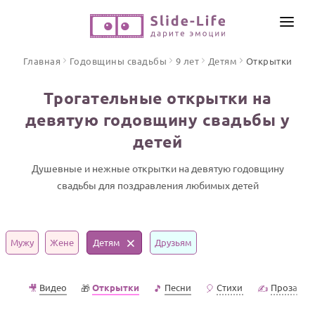
СОЗДАТЬ ВИДЕО
Главная
Годовщины свадьбы
9 лет
Детям
Открытки
КАТАЛОГ
Трогательные открытки на
ИНСТРУМЕНТЫ
девятую годовщину свадьбы у
ПО ФОРМАТУ
детей
ТЕКСТЫ И ИДЕИ
Видео поздравления
Песни поздравления
Душевные и нежные открытки на девятую годовщину
ЦЕНЫ
свадьбы для поздравления любимых детей
Открытки
ОТЗЫВЫ
Стихи и тексты
Мужу
Жене
Детям
Друзьям
ПРАЗДНИКИ
С Днем рождения
Видео
Открытки
Песни
Стихи
Проза
🎥
🎁
🎵
🎈
✍️
Юбилей
Свадьба