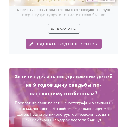
Кремовые розы в золотистом свете создают тёплую
открытку для супругов к 9-летию свадьбы, где
любовь, верность и счастье читаются без слов.
СКАЧАТЬ
СДЕЛАТЬ ВИДЕО ОТКРЫТКУ
Хотите сделать поздравление детей
на 9 годовщину свадьбы по-
настоящему особенным?
Превратите ваши памятные фотографии в стильный
фильм, дополнив его любимыми композициями
детей. Наш онлайн-конструктор позволит создать
эксклюзивный подарок всего за 5 минут.