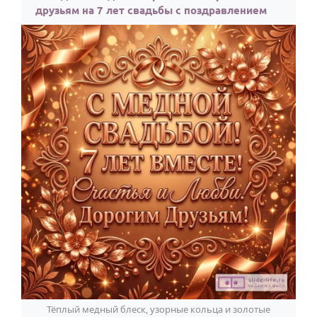
друзьям на 7 лет свадьбы с поздравлением
Годовщина свадьбы
Календарь праздников
КОМУ
Женщине
Мужчине
Маме
Папе
Детям
Все родственники
ПЕРСОНАЛЬНЫЕ
Пожелания
По именам
Тёплый медный блеск, узорные кольца и золотые