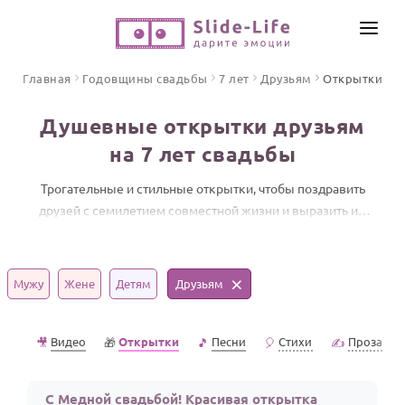
СОЗДАТЬ ВИДЕО
Главная
Годовщины свадьбы
7 лет
Друзьям
Открытки
КАТАЛОГ
Душевные открытки друзьям
ИНСТРУМЕНТЫ
на 7 лет свадьбы
ПО ФОРМАТУ
ТЕКСТЫ И ИДЕИ
Видео поздравления
Трогательные и стильные открытки, чтобы поздравить
друзей с семилетием совместной жизни и выразить им
Песни поздравления
ЦЕНЫ
свою искреннюю поддержку.
Открытки
ОТЗЫВЫ
Стихи и тексты
Мужу
Жене
Детям
Друзьям
ПРАЗДНИКИ
Видео
Открытки
Песни
Стихи
Проза
🎥
🎁
🎵
🎈
✍️
С Днем рождения
Юбилей
С Медной свадьбой! Красивая открытка
Свадьба