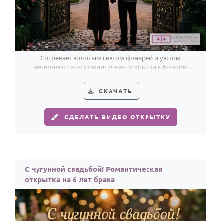
Согревает золотым светом фонарей и уютом
вечернего сада: романтичная открытка к 6-летию
свадьбы для мужа и жены.
СКАЧАТЬ
СДЕЛАТЬ ВИДЕО ОТКРЫТКУ
С чугунной свадьбой! Романтическая
открытка на 6 лет брака