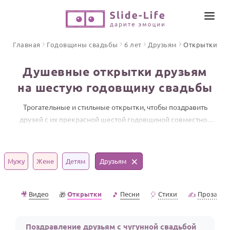
СОЗДАТЬ ВИДЕО
Главная
Годовщины свадьбы
6 лет
Друзьям
Открытки
КАТАЛОГ
Душевные открытки друзьям
ИНСТРУМЕНТЫ
на шестую годовщину свадьбы
ПО ФОРМАТУ
ТЕКСТЫ И ИДЕИ
Видео поздравления
Трогательные и стильные открытки, чтобы поздравить
друзей с их прекрасной шестой годовщиной совместной
Песни поздравления
ЦЕНЫ
жизни.
Открытки
ОТЗЫВЫ
Стихи и тексты
Мужу
Жене
Детям
Друзьям
ПРАЗДНИКИ
Видео
Открытки
Песни
Стихи
Проза
🎥
🎁
🎵
🎈
✍️
С Днем рождения
Юбилей
Поздравление друзьям с чугунной свадьбой
Свадьба