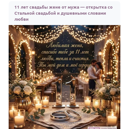
11 лет свадьбы жене от мужа — открытка со
Годовщина свадьбы
Стальной свадьбой и душевными словами
Календарь праздников
любви
КОМУ
Женщине
Мужчине
Маме
Папе
Детям
Все родственники
ПЕРСОНАЛЬНЫЕ
Пожелания
По именам