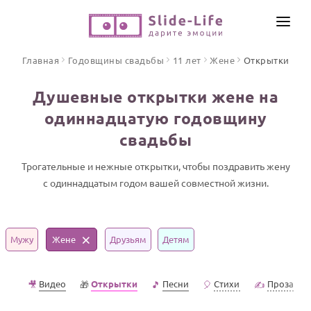
СОЗДАТЬ ВИДЕО
Главная
Годовщины свадьбы
11 лет
Жене
Открытки
КАТАЛОГ
Душевные открытки жене на
ИНСТРУМЕНТЫ
одиннадцатую годовщину
ПО ФОРМАТУ
свадьбы
ТЕКСТЫ И ИДЕИ
Видео поздравления
Песни поздравления
Трогательные и нежные открытки, чтобы поздравить жену
ЦЕНЫ
с одиннадцатым годом вашей совместной жизни.
Открытки
ОТЗЫВЫ
Стихи и тексты
Мужу
Жене
Друзьям
Детям
ПРАЗДНИКИ
С Днем рождения
Видео
Открытки
Песни
Стихи
Проза
🎥
🎁
🎵
🎈
✍️
Юбилей
Свадьба